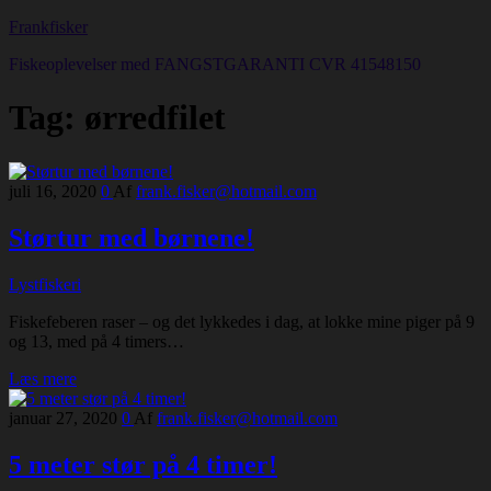
Frankfisker
Fiskeoplevelser med FANGSTGARANTI CVR 41548150
Tag:
ørredfilet
juli 16, 2020
0
Af
frank.fisker@hotmail.com
Størtur med børnene!
Lystfiskeri
Fiskefeberen raser – og det lykkedes i dag, at lokke mine piger på 9
og 13, med på 4 timers…
Læs mere
januar 27, 2020
0
Af
frank.fisker@hotmail.com
5 meter stør på 4 timer!