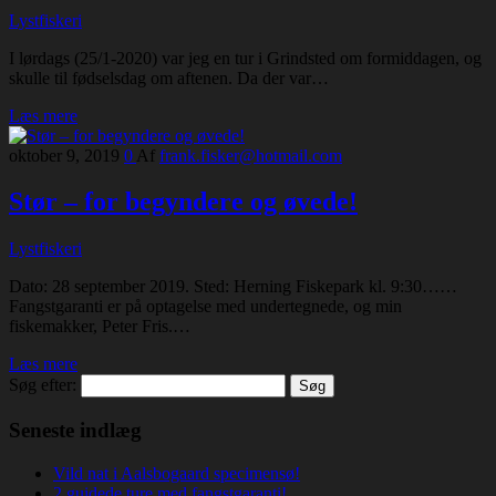
Lystfiskeri
I lørdags (25/1-2020) var jeg en tur i Grindsted om formiddagen, og
skulle til fødselsdag om aftenen. Da der var…
Læs mere
oktober 9, 2019
0
Af
frank.fisker@hotmail.com
Stør – for begyndere og øvede!
Lystfiskeri
Dato: 28 september 2019. Sted: Herning Fiskepark kl. 9:30……
Fangstgaranti er på optagelse med undertegnede, og min
fiskemakker, Peter Fris.…
Læs mere
Søg efter:
Seneste indlæg
Vild nat i Aalsbogaard specimensø!
2 guidede ture med fangstgaranti!