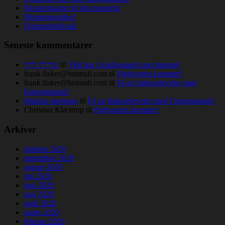
Monsterkarper til discountpris!
Monstergedden!
Fishingforlife.dk
Seneste kommentarer
שירותי ליווי
til
Vild nat i Aalsbogaard specimensø!
frank.fisker@hotmail.com
til
Pighvarren kommer!
frank.fisker@hotmail.com
til
Få en fiskeoplevelse med
Fangstgaranti!
Markus sørensen
til
Få en fiskeoplevelse med Fangstgaranti!
Christian Klæstrup
til
Pighvarren kommer!
Arkiver
oktober 2020
september 2020
august 2020
juli 2020
juni 2020
maj 2020
april 2020
marts 2020
februar 2020