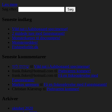
Læs mere
Søg efter:
Seneste indlæg
Vild nat i Aalsbogaard specimensø!
2 guidede ture med fangstgaranti!
Monsterkarper til discountpris!
Monstergedden!
Fishingforlife.dk
Seneste kommentarer
שירותי ליווי
til
Vild nat i Aalsbogaard specimensø!
frank.fisker@hotmail.com
til
Pighvarren kommer!
frank.fisker@hotmail.com
til
Få en fiskeoplevelse med
Fangstgaranti!
Markus sørensen
til
Få en fiskeoplevelse med Fangstgaranti!
Christian Klæstrup
til
Pighvarren kommer!
Arkiver
oktober 2020