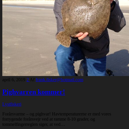
april 6, 2019
2
Af
frank.fisker@hotmail.com
Pighvarren kommer!
Lystfiskeri
Forårsvarme – og pighvar! Havtemperaturerne er med vores
forrygende forårsvejr ved at ramme 8-10 grader, og
tommelfingerreglen siger, at ved…