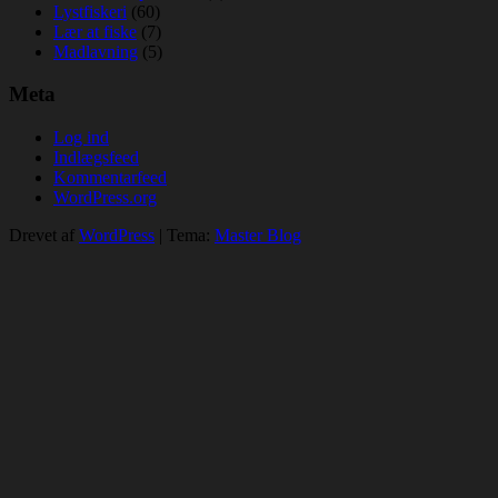
Lystfiskeri
(60)
Lær at fiske
(7)
Madlavning
(5)
Meta
Log ind
Indlægsfeed
Kommentarfeed
WordPress.org
Drevet af
WordPress
|
Tema:
Master Blog