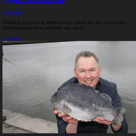
Lystfiskeri
Påsken er over os! Og dermed er der masser der skal ud og fiske.
Meteorologerne lover strålende vejr, og der…
Læs mere