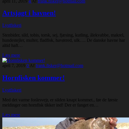
april 11, 2019
4
Af
frank.fisker@hotmail.com
Artsjagt i havnen!
Lystfiskeri
Stenbider, sild, tobis, torsk, sej, fjæsing, kutling, ålekvabbe, makrel,
hundestejler, multer, fladfisk, havørred, ulk…. De danske havne har
altid haft…
Læs mere
april 7, 2019
0
Af
frank.fisker@hotmail.com
Hornfisken kommer!
Lystfiskeri
Med det varme forårsvejr, er silden knapt kommet., før de første
meldinger om hornfisk tikker ind! Der er fanget en…
Læs mere