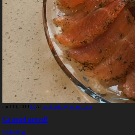
april 19, 2019
13
Af
frank.fisker@hotmail.com
Gravad ørred!
Madlavning