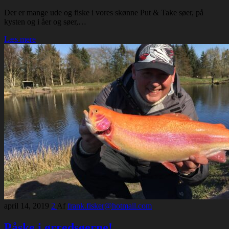
Der er mange ude og fiske i vores skønne Put & Take søer, på
kysten og i åer og søer,…
Læs mere
april 14, 2019
2
Af
frank.fisker@hotmail.com
Påske i ørredsøerne!