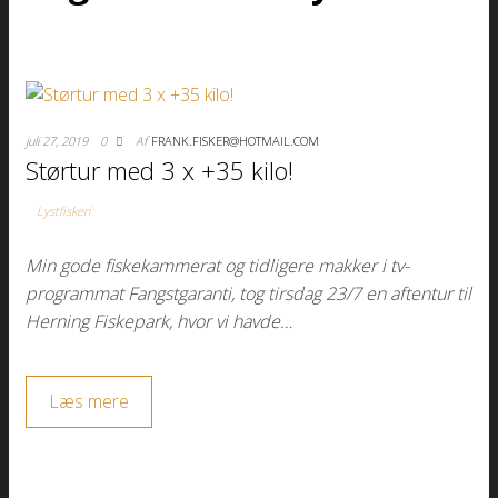
juli 27, 2019
0
Af
FRANK.FISKER@HOTMAIL.COM
Størtur med 3 x +35 kilo!
Lystfiskeri
Min gode fiskekammerat og tidligere makker i tv-
programmat Fangstgaranti, tog tirsdag 23/7 en aftentur til
Herning Fiskepark, hvor vi havde…
Læs mere