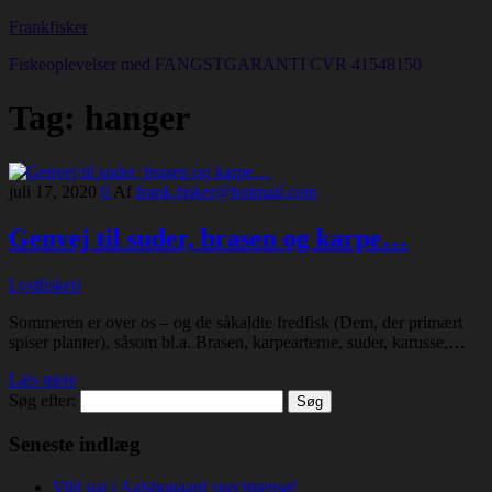
Frankfisker
Fiskeoplevelser med FANGSTGARANTI CVR 41548150
Tag:
hanger
juli 17, 2020
0
Af
frank.fisker@hotmail.com
Genvej til suder, brasen og karpe…
Lystfiskeri
Sommeren er over os – og de såkaldte fredfisk (Dem, der primært
spiser planter), såsom bl.a. Brasen, karpearterne, suder, karusse,…
Læs mere
Søg efter:
Seneste indlæg
Vild nat i Aalsbogaard specimensø!