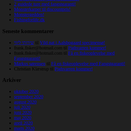
2 guidede ture med fangstgaranti!
Monsterkarper til discountpris!
Monstergedden!
Fishingforlife.dk
Seneste kommentarer
שירותי ליווי
til
Vild nat i Aalsbogaard specimensø!
frank.fisker@hotmail.com
til
Pighvarren kommer!
frank.fisker@hotmail.com
til
Få en fiskeoplevelse med
Fangstgaranti!
Markus sørensen
til
Få en fiskeoplevelse med Fangstgaranti!
Christian Klæstrup
til
Pighvarren kommer!
Arkiver
oktober 2020
september 2020
august 2020
juli 2020
juni 2020
maj 2020
april 2020
marts 2020