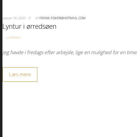
januar 18, 2020
0
Af
FRANK.FISKER@HOTMAIL.COM
Lyntur i ørredsøen
Lystfiskeri
Jeg havde i fredags efter arbejde, lige en mulighed for en time
Læs mere