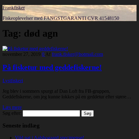
Frankfisker
Fiskeoplevelser med FANGSTGARANTI CVR 41548150
Tag:
død agn
november 27, 2019
0
Af
frank.fisker@hotmail.com
På fisketur med geddefiskerne!
Lystfiskeri
Jeg blev i sommers spurgt af Dan Loft fra FB-gruppen,
Geddefiskerne, om jeg kunne lokkes på en geddetur efter større…
Læs mere
Søg efter:
Seneste indlæg
Vild nat i Aalsbogaard specimensø!