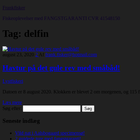
Frankfisker
Fiskeoplevelser med FANGSTGARANTI CVR 41548150
Tag:
delfin
august 23, 2020
2
Af
frank.fisker@hotmail.com
Havtur på det gule rev med småbåd!
Lystfiskeri
Datoen er 8 august 2020. Klokken er blevet 2 om morgenen, og 115 fri
Læs mere
Søg efter:
Seneste indlæg
Vild nat i Aalsbogaard specimensø!
2 guidede ture med fangstgaranti!