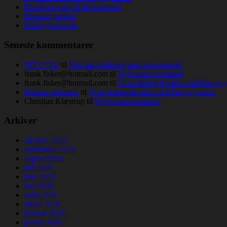
Monsterkarper til discountpris!
Monstergedden!
Fishingforlife.dk
Seneste kommentarer
שירותי ליווי
til
Vild nat i Aalsbogaard specimensø!
frank.fisker@hotmail.com
til
Pighvarren kommer!
frank.fisker@hotmail.com
til
Få en fiskeoplevelse med Fangstga
Markus sørensen
til
Få en fiskeoplevelse med Fangstgaranti!
Christian Klæstrup
til
Pighvarren kommer!
Arkiver
oktober 2020
september 2020
august 2020
juli 2020
juni 2020
maj 2020
april 2020
marts 2020
februar 2020
januar 2020