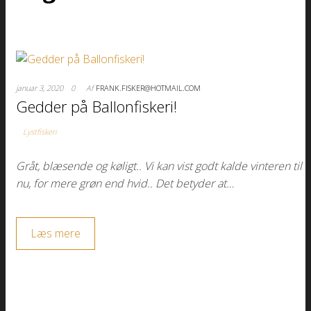
januar 3, 2020
0
Af
FRANK.FISKER@HOTMAIL.COM
Gedder på Ballonfiskeri!
Lystfiskeri
Gråt, blæsende og køligt.. Vi kan vist godt kalde vinteren til
nu, for mere grøn end hvid.. Det betyder at…
Læs mere