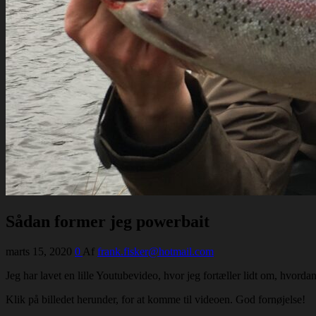
Sådan former jeg powerbait
marts 15, 2020
0
Af
frank.fisker@hotmail.com
Jeg har lavet en lille Youtubevideo, hvor jeg fortæller lidt om, hvord
Klik på billedet herunder, for at komme til videoen. God fornøjelse!