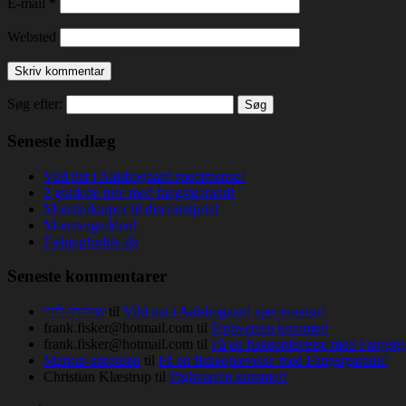
E-mail
*
Websted
Søg efter:
Seneste indlæg
Vild nat i Aalsbogaard specimensø!
2 guidede ture med fangstgaranti!
Monsterkarper til discountpris!
Monstergedden!
Fishingforlife.dk
Seneste kommentarer
שירותי ליווי
til
Vild nat i Aalsbogaard specimensø!
frank.fisker@hotmail.com
til
Pighvarren kommer!
frank.fisker@hotmail.com
til
Få en fiskeoplevelse med Fangstga
Markus sørensen
til
Få en fiskeoplevelse med Fangstgaranti!
Christian Klæstrup
til
Pighvarren kommer!