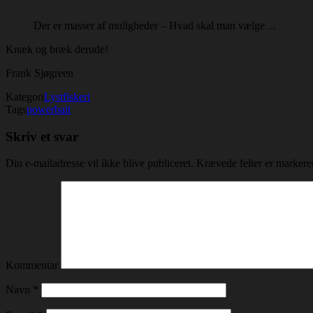
Der er masser af muligheder – Hvad skal man vælge…
Knæk og bræk derude!
Frank Sjøgreen
Kategori
Lystfiskeri
Tags
powerbait
Skriv et svar
Din e-mailadresse vil ikke blive publiceret.
Krævede felter er marker
Kommentar
Navn
*