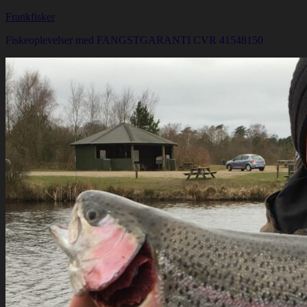
Frankfisker
Fiskeoplevelser med FANGSTGARANTI CVR 41548150