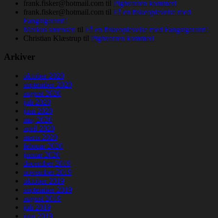
frank.fisker@hotmail.com
til
Pighvarren kommer!
frank.fisker@hotmail.com
til
Få en fiskeoplevelse med
Fangstgaranti!
Markus sørensen
til
Få en fiskeoplevelse med Fangstgaranti!
Christian Klæstrup
til
Pighvarren kommer!
Arkiver
oktober 2020
september 2020
august 2020
juli 2020
juni 2020
maj 2020
april 2020
marts 2020
februar 2020
januar 2020
december 2019
november 2019
oktober 2019
september 2019
august 2019
juli 2019
juni 2019