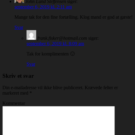
John Lund Steffensen
siger:
september 6, 2019 kl. 2:11 am
Mange tak for den fine fortælling. Klog mand er god at gæste!
Svar
frank.fisker@hotmail.com
siger:
september 6, 2019 kl. 8:09 am
Tak for komplimenten 🙂
Svar
Skriv et svar
Din e-mailadresse vil ikke blive publiceret.
Krævede felter er
markeret med
*
Kommentar