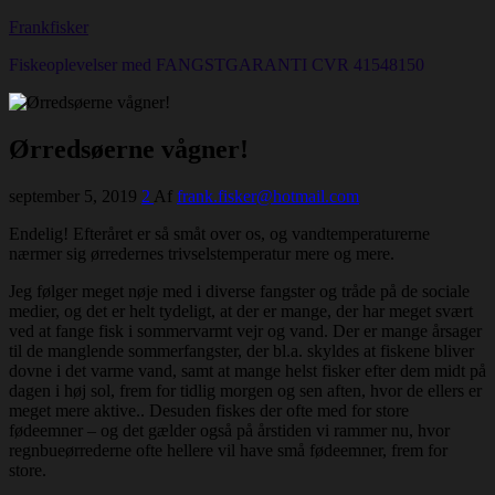
Frankfisker
Fiskeoplevelser med FANGSTGARANTI CVR 41548150
Ørredsøerne vågner!
september 5, 2019
2
Af
frank.fisker@hotmail.com
Endelig! Efteråret er så småt over os, og vandtemperaturerne
nærmer sig ørredernes trivselstemperatur mere og mere.
Jeg følger meget nøje med i diverse fangster og tråde på de sociale
medier, og det er helt tydeligt, at der er mange, der har meget svært
ved at fange fisk i sommervarmt vejr og vand. Der er mange årsager
til de manglende sommerfangster, der bl.a. skyldes at fiskene bliver
dovne i det varme vand, samt at mange helst fisker efter dem midt på
dagen i høj sol, frem for tidlig morgen og sen aften, hvor de ellers er
meget mere aktive.. Desuden fiskes der ofte med for store
fødeemner – og det gælder også på årstiden vi rammer nu, hvor
regnbueørrederne ofte hellere vil have små fødeemner, frem for
store.