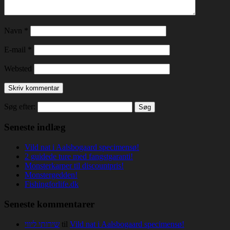
Navn
*
E-mail
*
Websted
Søg efter:
Seneste indlæg
Vild nat i Aalsbogaard specimensø!
2 guidede ture med fangstgaranti!
Monsterkarper til discountpris!
Monstergedden!
Fishingforlife.dk
Seneste kommentarer
שירותי ליווי
til
Vild nat i Aalsbogaard specimensø!