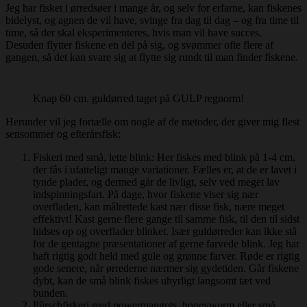
Jeg har fisket i ørredsøer i mange år, og selv for erfarne, kan fiskenes
bidelyst, og agnen de vil have, svinge fra dag til dag – og fra time til
time, så der skal eksperimenteres, hvis man vil have succes.
Desuden flytter fiskene en del på sig, og svømmer ofte flere af
gangen, så det kan svare sig at flytte sig rundt til man finder fiskene.
Knap 60 cm. guldørred taget på GULP regnorm!
Herunder vil jeg fortælle om nogle af de metoder, der giver mig flest
sensommer og efterårsfisk:
Fiskeri med små, lette blink: Her fiskes med blink på 1-4 cm,
der fås i ufatteligt mange variationer. Fælles er, at de er lavet i
tynde plader, og dermed går de livligt, selv ved meget lav
indspinningsfart. På dage, hvor fiskene viser sig nær
overfladen, kan målrettede kast nær disse fisk, nære meget
effektivt! Kast gerne flere gange til samme fisk, til den til sidst
hidses op og overflader blinket. Især guldørreder kan ikke stå
for de gentagne præsentationer af gerne farvede blink. Jeg har
haft rigtig godt held med gule og grønne farver. Røde er rigtig
gode senere, når ørrederne nærmer sig gydetiden. Går fiskene
dybt, kan de små blink fiskes uhyrligt langsomt tæt ved
bunden.
Pûrschfiskeri med powermaggots, honeyworm eller små