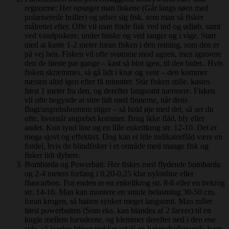
regnorme: Her opsøger man fiskene (Går langs søen med
polariserede briller) og udser sig fisk, som man så fisker
målrettet efter. Ofte vil man finde fisk ved ind og udløb, samt
ved vandpiskere, under buske og ved tanger og i vige. Start
med at kaste 1-2 meter foran fisken i den retning, som den er
på vej hen. Fisken vil ofte svømme mod agnen, men ignorere
den de første par gange – kast så blot igen, til den bider.. Hvis
fisken skræmmes, så gå lidt i knæ og vent – den kommer
næsten altid igen efter få minutter. Står fisken stille. kastes
først 1 meter fra den, og derefter langsomt nærmere. Fisken
vil ofte begynde at sitre lidt med finnerne, når dens
flugt/angrebshormon stiger – så hold øje med det, så ser du
ofte, hvornår angrebet kommer. Brug ikke flåd, bly eller
andet. Kun tynd line og en lille enkeltkrog str. 12-10. Det er
mega sjovt og effektivt. Dog kan et lille indikatorflåd være en
fordel, hvis du blindfisker i et område med mange fisk og
fisker lidt dybere.
Bombarda og Powerbait: Her fiskes med flydende bombarda
og 2-4 meters forfang i 0,20-0,25 klar nylonline eller
fluocarbon. For enden er en enkeltkrog str. 8-6 eller en trekrog
str. 14-16. Man kan montere en smule belastning 30-50 cm.
foran krogen, så baiten synker meget langsomt. Man ruller
først powerbaiten (Som eks. kan blandes af 2 farver) til en
kugle mellem hænderne, og klemmer derefter ned i den ene
side, så kuglen bliver trukket ud til en haletudselignende form