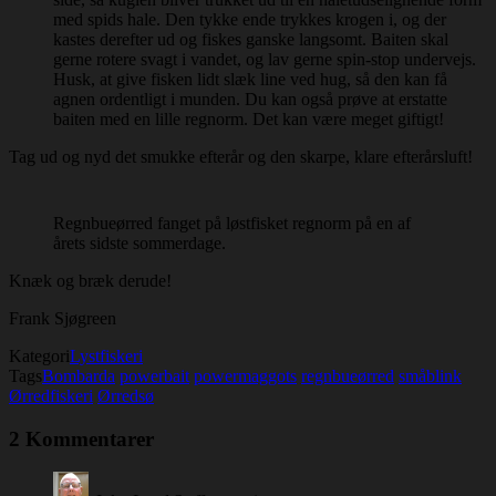
med spids hale. Den tykke ende trykkes krogen i, og der
kastes derefter ud og fiskes ganske langsomt. Baiten skal
gerne rotere svagt i vandet, og lav gerne spin-stop undervejs.
Husk, at give fisken lidt slæk line ved hug, så den kan få
agnen ordentligt i munden. Du kan også prøve at erstatte
baiten med en lille regnorm. Det kan være meget giftigt!
Tag ud og nyd det smukke efterår og den skarpe, klare efterårsluft!
Regnbueørred fanget på løstfisket regnorm på en af
årets sidste sommerdage.
Knæk og bræk derude!
Frank Sjøgreen
Kategori
Lystfiskeri
Tags
Bombarda
powerbait
powermaggots
regnbueørred
småblink
Ørredfiskeri
Ørredsø
2 Kommentarer