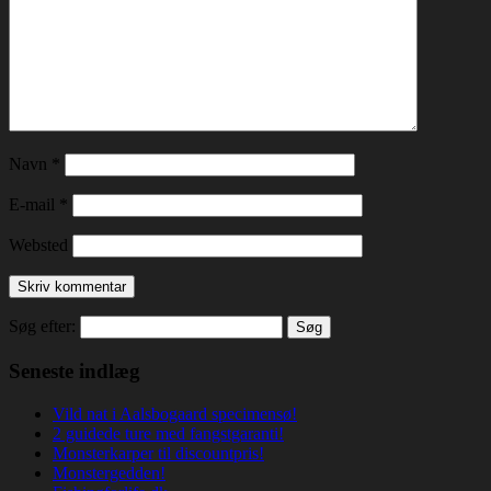
Navn
*
E-mail
*
Websted
Søg efter:
Seneste indlæg
Vild nat i Aalsbogaard specimensø!
2 guidede ture med fangstgaranti!
Monsterkarper til discountpris!
Monstergedden!