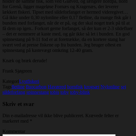
holder de samme fisk, som ved Glatved, og længere nordpå, nord
for Grenå, ligger mageløse Fornæs og Kragenæs, der leverer
lækkert fiskeri. Tipset med sildeforfanget er hermed videregivet…
Gå ikke under 0,30 nylonline eller 0,17 fletline, da mange fisk går i
bunden med forfanget, når de er på, og der skal noget træk på til at
få dem op igen.. Forkort gerne forfanget, så der kun er 2-3 sildefluer
– det er nemmere at kaste med, og går ikke så let i bunden. En god
spinnestang på 9-11 fod er at foretrække, da en kortere stang har
svært ved at presse fiskene op fra bunden. Jeg bruger oftest en
spinnestang på kastevægt omkring 12-40 gram.
Knæk og bræk derude!
Frank Sjøgreen
Kategori
Lystfiskeri
Tags
fletline
fluocarbon
Havørred
hornfisk
krogsæt
Nylonline
sej
sildeforfang
spinnestang
tobis
toby
toby-blink
Skriv et svar
Din e-mailadresse vil ikke blive publiceret.
Krævede felter er
markeret med
*
Kommentar