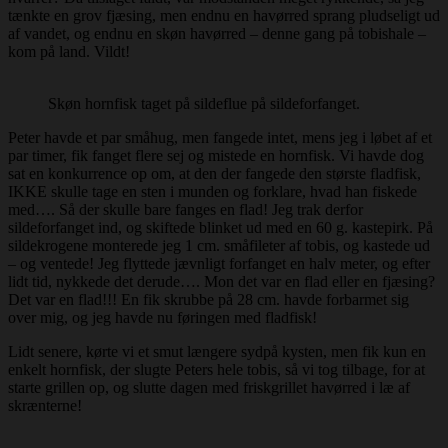
tænkte en grov fjæsing, men endnu en havørred sprang pludseligt ud
af vandet, og endnu en skøn havørred – denne gang på tobishale –
kom på land. Vildt!
Skøn hornfisk taget på sildeflue på sildeforfanget.
Peter havde et par småhug, men fangede intet, mens jeg i løbet af et
par timer, fik fanget flere sej og mistede en hornfisk. Vi havde dog
sat en konkurrence op om, at den der fangede den største fladfisk,
IKKE skulle tage en sten i munden og forklare, hvad han fiskede
med…. Så der skulle bare fanges en flad! Jeg trak derfor
sildeforfanget ind, og skiftede blinket ud med en 60 g. kastepirk. På
sildekrogene monterede jeg 1 cm. småfileter af tobis, og kastede ud
– og ventede! Jeg flyttede jævnligt forfanget en halv meter, og efter
lidt tid, nykkede det derude…. Mon det var en flad eller en fjæsing?
Det var en flad!!! En fik skrubbe på 28 cm. havde forbarmet sig
over mig, og jeg havde nu føringen med fladfisk!
Lidt senere, kørte vi et smut længere sydpå kysten, men fik kun en
enkelt hornfisk, der slugte Peters hele tobis, så vi tog tilbage, for at
starte grillen op, og slutte dagen med friskgrillet havørred i læ af
skrænterne!