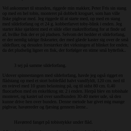
Vel ankommet til stranden, riggede min makker, Peter Fris sin stang
op med en hel tobis, monteret på dobbelt krogsæt, som han ville
fiske pighvar med. Jeg riggede til at starte med, op med en stang
med sildeforfang og et 24 g. kobberfarvet toby-blink i enden. Jeg
starter ikke sjældent med et silde eller makrelforfang for at finde ud
af, hvilke fisk der er på pladsen. Selvom det hedder et sildeforfang,
er der nemlig talrige fiskearter, der med glæde kaster sig over de små
sildefluer, og desuden forstærker det virkningen af blinket for enden,
da det pludselig ligner en fisk, der forfølger en stime små byttefisk..
3 sej på samme sildeforfang.
Udover spinnestangen med sildeforfang, havde jeg også rigget en
flådstang op med et stort bobleflåd halvt vandfyldt, 120 cm. ned til
en svirvel med 10 gram belastning på, og til sidst 80 cm. 0,40
fluocarbon med en enkeltkrog str. 2 i enden. Herpå blev en tobishale
monteret, og kastet ud over sandbunden 30-40 meter ude, så den
kunne drive hen over bunden. Denne metode har givet mig mange
pighvar, havørreder og fjæsing gennem årene..
Havørred fanget på tobisstykke under flåd.