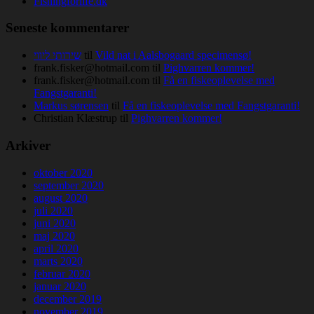
Fishingforlife.dk
Seneste kommentarer
שירותי ליווי
til
Vild nat i Aalsbogaard specimensø!
frank.fisker@hotmail.com
til
Pighvarren kommer!
frank.fisker@hotmail.com
til
Få en fiskeoplevelse med
Fangstgaranti!
Markus sørensen
til
Få en fiskeoplevelse med Fangstgaranti!
Christian Klæstrup
til
Pighvarren kommer!
Arkiver
oktober 2020
september 2020
august 2020
juli 2020
juni 2020
maj 2020
april 2020
marts 2020
februar 2020
januar 2020
december 2019
november 2019