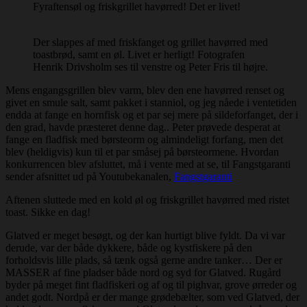
Fyraftensøl og friskgrillet havørred! Det er livet!
Der slappes af med friskfanget og grillet havørred med
toastbrød, samt en øl. Livet er herligt! Fotografen
Henrik Drivsholm ses til venstre og Peter Fris til højre.
Mens engangsgrillen blev varm, blev den ene havørred renset og
givet en smule salt, samt pakket i stanniol, og jeg nåede i ventetiden
endda at fange en hornfisk og et par sej mere på sildeforfanget, der i
den grad, havde præsteret denne dag.. Peter prøvede desperat at
fange en fladfisk med børsteorm og almindeligt forfang, men det
blev (heldigvis) kun til et par småsej på børsteormene. Hvordan
konkurrencen blev afsluttet, må i vente med at se, til Fangstgaranti
sender afsnittet ud på Youtubekanalen,
Fangstgaranti
Aftenen sluttede med en kold øl og friskgrillet havørred med ristet
toast. Sikke en dag!
Glatved er meget besøgt, og der kan hurtigt blive fyldt. Da vi var
derude, var der både dykkere, både og kystfiskere på den
forholdsvis lille plads, så tænk også gerne andre tanker… Der er
MASSER af fine pladser både nord og syd for Glatved. Rugård
byder på meget fint fladfiskeri og af og til pighvar, grove ørreder og
andet godt. Nordpå er der mange grødebælter, som ved Glatved, der