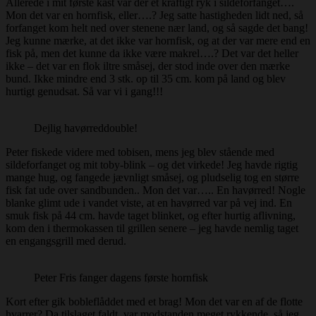
Allerede i mit første kast var der et kraftigt ryk i sildeforfanget….
Mon det var en hornfisk, eller….? Jeg satte hastigheden lidt ned, så
forfanget kom helt ned over stenene nær land, og så sagde det bang!
Jeg kunne mærke, at det ikke var hornfisk, og at der var mere end en
fisk på, men det kunne da ikke være makrel….? Det var det heller
ikke – det var en flok iltre småsej, der stod inde over den mærke
bund. Ikke mindre end 3 stk. op til 35 cm. kom på land og blev
hurtigt genudsat. Så var vi i gang!!!
Dejlig havørreddouble!
Peter fiskede videre med tobisen, mens jeg blev stående med
sildeforfanget og mit toby-blink – og det virkede! Jeg havde rigtig
mange hug, og fangede jævnligt småsej, og pludselig tog en større
fisk fat ude over sandbunden.. Mon det var….. En havørred! Nogle
blanke glimt ude i vandet viste, at en havørred var på vej ind. En
smuk fisk på 44 cm. havde taget blinket, og efter hurtig aflivning,
kom den i thermokassen til grillen senere – jeg havde nemlig taget
en engangsgrill med derud.
Peter Fris fanger dagens første hornfisk
Kort efter gik bobleflåddet med et brag! Mon det var en af de flotte
hvarrer? Da tilslaget faldt, var modstanden meget rykkende, så jeg