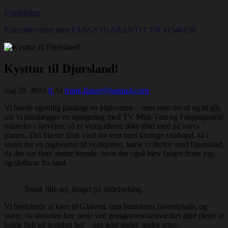
Frankfisker
Fiskeoplevelser med FANGSTGARANTI CVR 41548150
Kysttur til Djursland!
maj 29, 2019
0
Af
frank.fisker@hotmail.com
Vi havde egentlig planlagt en pighvartur – men som det af og til går,
når vi planlægger en optagedag med TV Midt-Vest og Fangstgaranti
måneder i forvejen, så er vejrguderne ikke altid med på vores
planer.. Det blæste frisk vind fra vest med kraftige vindstød, så i
stedet for en pighvartur til vestkysten, kørte vi derfor mod Djursland,
da der var flere steder herude, hvor der også blev fanget flotte pig-
og slethvar fra land.
Smuk lille sej, fanget på sildeforfang.
Vi besluttede at køre til Glatved, min barndoms favoritplads, og
starte, da stranden her, nede ved grusgraven/stenværket altid plejer at
holde fisk på årstiden her – om ikke andet, andre arter..