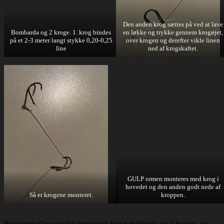
Den anden krog sættes på ved at lave
Bombarda og 2 kroge. 1. krog bindes
en løkke og trykke gennem krogøjet,
på et 2-3 meter langt stykke 0,20-0,25
over krogen og derefter vikle linen
line
ned af krogskaftet.
GULP ormen monteres med krog i
hovedet og den anden godt nede af
Så er krogene monteret.
kroppen.
Regnorm eller naturlig børsteorm kan naturligvis også bruges, og