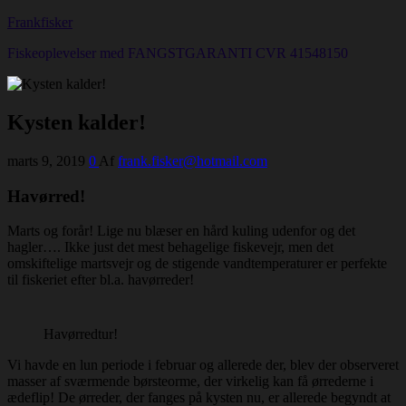
Frankfisker
Fiskeoplevelser med FANGSTGARANTI CVR 41548150
Kysten kalder!
marts 9, 2019
0
Af
frank.fisker@hotmail.com
Havørred!
Marts og forår! Lige nu blæser en hård kuling udenfor og det
hagler…. Ikke just det mest behagelige fiskevejr, men det
omskiftelige martsvejr og de stigende vandtemperaturer er perfekte
til fiskeriet efter bl.a. havørreder!
Havørredtur!
Vi havde en lun periode i februar og allerede der, blev der observeret
masser af sværmende børsteorme, der virkelig kan få ørrederne i
ædeflip! De ørreder, der fanges på kysten nu, er allerede begyndt at