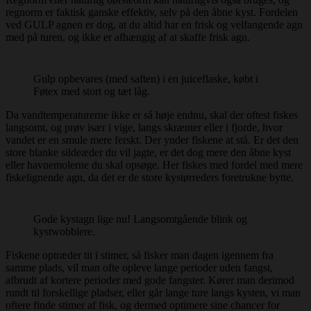
regnorm er faktisk ganske effektiv, selv på den åbne kyst. Fordelen
ved GULP agnen er dog, at du altid har en frisk og velfangende agn
med på turen, og ikke er afhængig af at skaffe frisk agn.
Gulp opbevares (med saften) i en juiceflaske, købt i
Føtex med stort og tæt låg.
Da vandtemperaturerne ikke er så høje endnu, skal der oftest fiskes
langsomt, og prøv især i vige, langs skrænter eller i fjorde, hvor
vandet er en smule mere ferskt. Der ynder fiskene at stå. Er det den
store blanke sildeæder du vil jagte, er det dog mere den åbne kyst
eller havnemolerne du skal opsøge. Her fiskes med fordel med mere
fiskelignende agn, da det er de store kystørreders foretrukne bytte.
Gode kystagn lige nu! Langsomtgående blink og
kystwobblere.
Fiskene optræder tit i stimer, så fisker man dagen igennem fra
samme plads, vil man ofte opleve lange perioder uden fangst,
afbrudt af kortere perioder med gode fangster. Kører man derimod
rundt til forskellige pladser, eller går lange ture langs kysten, vi man
oftere finde stimer af fisk, og dermed optimere sine chancer for