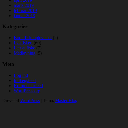
april 2019
marts 2019
februar 2019
januar 2019
Kategorier
Book fiskeoplevelser
(2)
Lystfiskeri
(60)
Lær at fiske
(7)
Madlavning
(5)
Meta
Log ind
Indlægsfeed
Kommentarfeed
WordPress.org
Drevet af
WordPress
|
Tema:
Master Blog