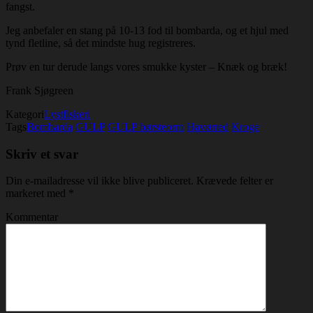
fangst.
Jeg anbefaler en stang på 10-13 fod til bombarda, og et hjul med
tynd fletline, så det mindste hug registreres.
Prøv en tur derude langs vores smukke kyster – Knæk og bræk!
Frank Sjøgreen
Kategori
Lystfiskeri
Tags
Bombarda
GULP
GULP børsteorm
Havørred
Kroge
Skriv et svar
Din e-mailadresse vil ikke blive publiceret.
Krævede felter er
markeret med
*
Kommentar