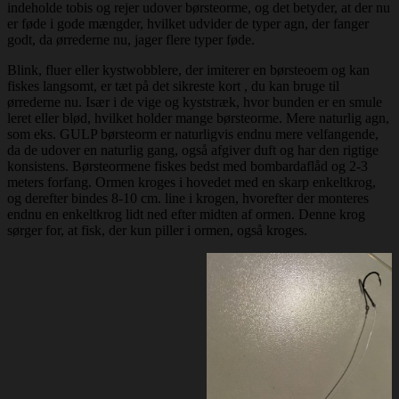
indeholde tobis og rejer udover børsteorme, og det betyder, at der nu
er føde i gode mængder, hvilket udvider de typer agn, der fanger
godt, da ørrederne nu, jager flere typer føde.
Blink, fluer eller kystwobblere, der imiterer en børsteoem og kan
fiskes langsomt, er tæt på det sikreste kort , du kan bruge til
ørrederne nu. Især i de vige og kyststræk, hvor bunden er en smule
leret eller blød, hvilket holder mange børsteorme. Mere naturlig agn,
som eks. GULP børsteorm er naturligvis endnu mere velfangende,
da de udover en naturlig gang, også afgiver duft og har den rigtige
konsistens. Børsteormene fiskes bedst med bombardaflåd og 2-3
meters forfang. Ormen kroges i hovedet med en skarp enkeltkrog,
og derefter bindes 8-10 cm. line i krogen, hvorefter der monteres
endnu en enkeltkrog lidt ned efter midten af ormen. Denne krog
sørger for, at fisk, der kun piller i ormen, også kroges.