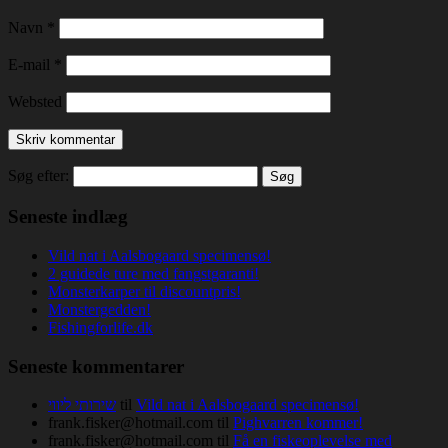
Navn
*
E-mail
*
Websted
Søg efter:
Seneste indlæg
Vild nat i Aalsbogaard specimensø!
2 guidede ture med fangstgaranti!
Monsterkarper til discountpris!
Monstergedden!
Fishingforlife.dk
Seneste kommentarer
שירותי ליווי
til
Vild nat i Aalsbogaard specimensø!
frank.fisker@hotmail.com
til
Pighvarren kommer!
frank.fisker@hotmail.com
til
Få en fiskeoplevelse med