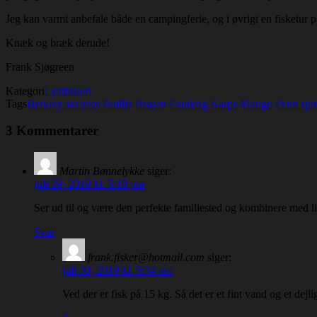
Jeg kan varmt anbefale både en campingferie, og i øvrigt en fisketur
Knæk og bræk derude!
Frank Sjøgreen
Kategori
Lystfiskeri
Tags
Berkley skeletor
Boillie
Brasen
Frankrig
Karpe
Mango
Penn spin
3 Kommentarer
Martin Bønnelykke
siger:
juli 29, 2019 kl. 5:18 pm
Ser ud til og være den perfekte familiested og kombinere med li
Svar
frank.fisker@hotmail.com
siger:
juli 30, 2019 kl. 5:34 am
Ved der er fisk på 15 kg. Så det er et fint vand og et dejlig