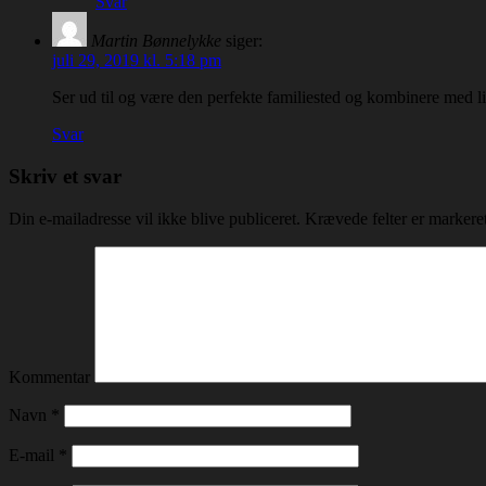
Svar
Martin Bønnelykke
siger:
juli 29, 2019 kl. 5:18 pm
Ser ud til og være den perfekte familiested og kombinere med li
Svar
Skriv et svar
Din e-mailadresse vil ikke blive publiceret.
Krævede felter er marker
Kommentar
Navn
*
E-mail
*