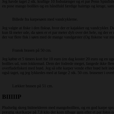
Jeg havde taget 2 stk. kraftige 10 fodsstænger og et par Penn Spinf
en pose mango boillies og en håndfuld færdige hairrigs og kroge, sa
Billede fra karpesøen med vandcyklerne.
Jeg valgte at fiske i den fisksø, hvor der er kajakker og vandcykler. De
kun få meter ude, da søen er et par meter dyb over det hele, og der 
der var flere fisk i søen med de mange vandgæster (Og fiskene var mindr
Fransk brasen på 50 cm.
Jeg købte et 5 timers kort for 10 euro (en dag koster 20 euro og en ug
boillies ud, som lokkemad. Dem der fodrede meget, fangede ikke flere
overfladefiskeri med brød. Jeg så ofte karper vende efter brød helt
også taget, og jeg lykkedes med at fange 2 stk. 50 cm. brasener i ove
Lækker brasen på 51 cm.
BIIIIIP
Pludselig skreg bidmelderen med mangoboillien, og en god karpe spra
prægtig skælkarpe på 7,8 kilo der kom tilbage igen efter et par fotos o