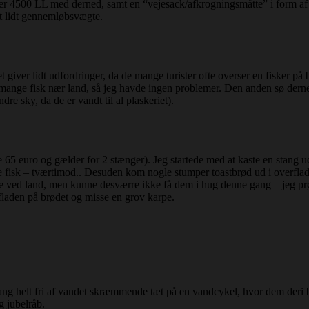
isher 4500 LL med derned, samt en “vejesack/afkrogningsmåtte” i form 
mt lidt gennemløbsvægte.
t giver lidt udfordringer, da de mange turister ofte overser en fisker på
er mange fisk nær land, så jeg havde ingen problemer. Den anden sø der
e sky, da de er vandt til al plaskeriet).
e 65 euro og gælder for 2 stænger). Jeg startede med at kaste en stang u
 fisk – tværtimod.. Desuden kom nogle stumper toastbrød ud i overflade
 inde ved land, men kunne desværre ikke få dem i hug denne gang – jeg
rfladen på brødet og misse en grov karpe.
ng helt fri af vandet skræmmende tæt på en vandcykel, hvor dem deri b
g jubelråb.