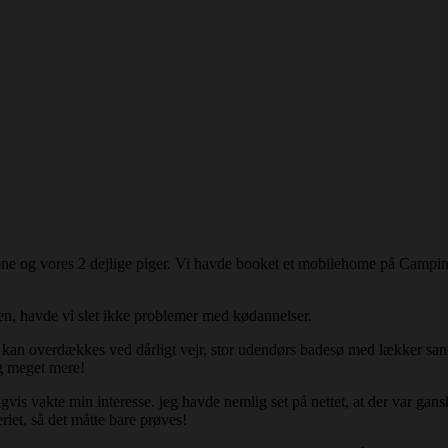
kone og vores 2 dejlige piger. Vi havde booket et mobilehome på Campin
ten, havde vi slet ikke problemer med kødannelser.
 kan overdækkes ved dårligt vejr, stor udendørs badesø med lækker sands
og meget mere!
vis vakte min interesse. jeg havde nemlig set på nettet, at der var gans
iet, så det måtte bare prøves!