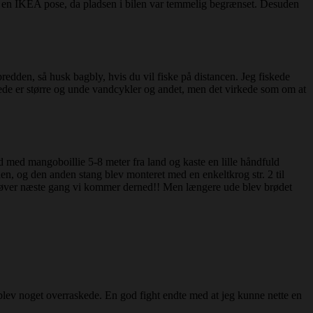
af en IKEA pose, da pladsen i bilen var temmelig begrænset. Desuden
 bredden, så husk bagbly, hvis du vil fiske på distancen. Jeg fiskede
nede er større og unde vandcykler og andet, men det virkede som om at
d med mangoboillie 5-8 meter fra land og kaste en lille håndfuld
n, og den anden stang blev monteret med en enkeltkrog str. 2 til
 prøver næste gang vi kommer derned!! Men længere ude blev brødet
lev noget overraskede. En god fight endte med at jeg kunne nette en