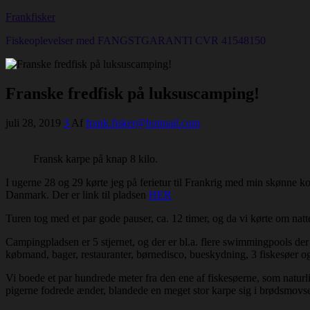
Frankfisker
Fiskeoplevelser med FANGSTGARANTI CVR 41548150
Franske fredfisk på luksuscamping!
juli 28, 2019
3
Af
frank.fisker@hotmail.com
Fransk karpe på knap 8 kilo.
I ugerne 28 og 29 kørte jeg på ferietur til Frankrig med min skønne 
Danmark. Der er link til pladsen
HER
Turen tog med et par gode pauser, ca. 12 timer, og da vi kørte om nat
Campingpladsen er 5 stjernet, og der er bl.a. flere swimmingpools der
købmand, bager, restauranter, børnedisco, bueskydning, 3 fiskesøer 
Vi boede et par hundrede meter fra den ene af fiskesøerne, som naturlig
pigerne fodrede ænder, blandede en meget stor karpe sig i brødsmovser