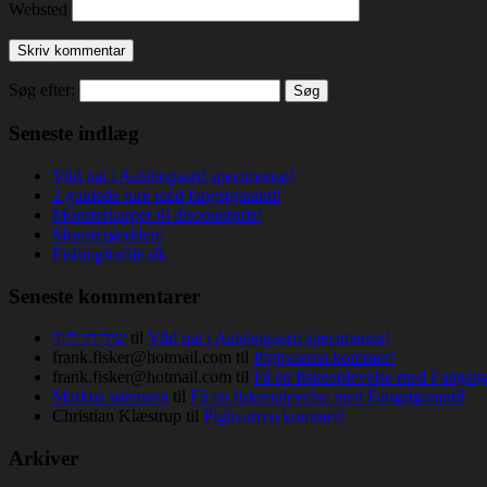
Websted
Søg efter:
Seneste indlæg
Vild nat i Aalsbogaard specimensø!
2 guidede ture med fangstgaranti!
Monsterkarper til discountpris!
Monstergedden!
Fishingforlife.dk
Seneste kommentarer
שירותי ליווי
til
Vild nat i Aalsbogaard specimensø!
frank.fisker@hotmail.com
til
Pighvarren kommer!
frank.fisker@hotmail.com
til
Få en fiskeoplevelse med Fangstga
Markus sørensen
til
Få en fiskeoplevelse med Fangstgaranti!
Christian Klæstrup
til
Pighvarren kommer!
Arkiver